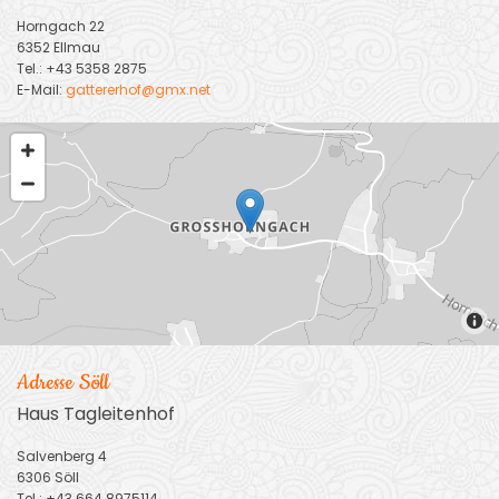
Horngach 22
6352 Ellmau
Tel.:
+43 5358 2875
E-Mail:
gattererhof@gmx.net
Adresse Söll
Haus Tagleitenhof
Salvenberg 4
6306 Söll
Tel.: +43 664 8975114