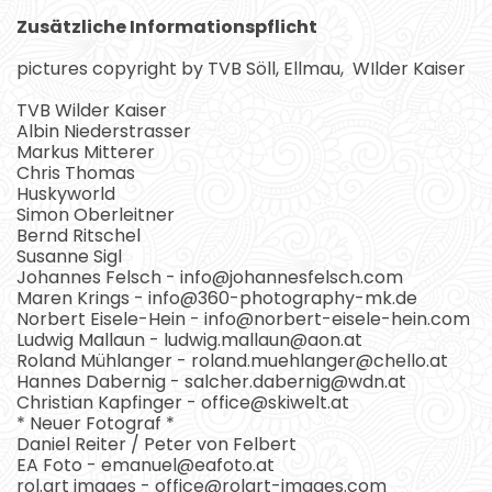
Zusätzliche Informationspflicht
pictures copyright by TVB Söll, Ellmau, WIlder Kaiser
TVB Wilder Kaiser
Albin Niederstrasser
Markus Mitterer
Chris Thomas
Huskyworld
Simon Oberleitner
Bernd Ritschel
Susanne Sigl
Johannes Felsch - info@johannesfelsch.com
Maren Krings - info@360-photography-mk.de
Norbert Eisele-Hein - info@norbert-eisele-hein.com
Ludwig Mallaun - ludwig.mallaun@aon.at
Roland Mühlanger - roland.muehlanger@chello.at
Hannes Dabernig - salcher.dabernig@wdn.at
Christian Kapfinger - office@skiwelt.at
* Neuer Fotograf *
Daniel Reiter / Peter von Felbert
EA Foto - emanuel@eafoto.at
rol.art images - office@rolart-images.com